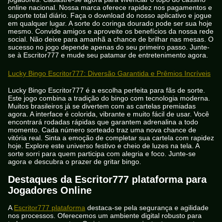
online nacional. Nossa marca oferece rapidez nos pagamentos e
suporte total diário. Faça o download do nosso aplicativo e jogue
em qualquer lugar. A sorte do coringa dourado pode ser sua hoje
mesmo. Convide amigos e aproveite os benefícios da nossa rede
social. Não deixe para amanhã a chance de brilhar nas mesas. O
sucesso no jogo depende apenas do seu primeiro passo. Junte-
se à Escritor777 e mude seu patamar de entretenimento agora.
Lucky Bingo Escritor777: Diversão Garantida e Prêmios Incríveis
Lucky Bingo Escritor777 é a escolha perfeita para fãs de sorte.
Este jogo combina a tradição do bingo com tecnologia moderna.
Muitos brasileiros já se divertem com as cartelas premiadas
agora. A interface é colorida, vibrante e muito fácil de usar. Você
encontrará rodadas rápidas que garantem adrenalina a todo
momento. Cada número sorteado traz uma nova chance de
vitória real. Sinta a emoção de completar sua cartela com rapidez
hoje. Explore este universo festivo e cheio de luzes na tela. A
sorte sorri para quem participa com alegria e foco. Junte-se
agora e descubra o prazer de gritar bingo.
Destaques da Escritor777 plataforma para
Jogadores Online
A
Escritor777 plataforma
destaca-se pela segurança e agilidade
nos processos. Oferecemos um ambiente digital robusto para