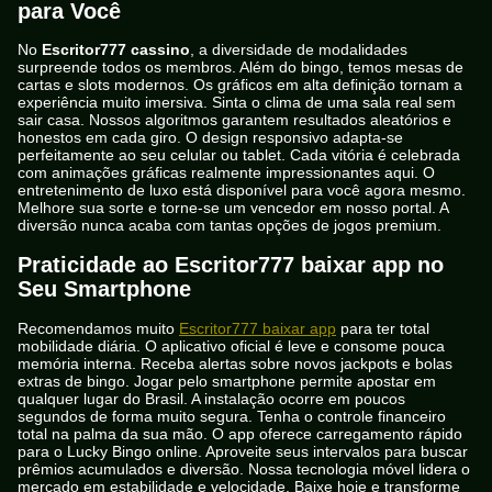
para Você
No
Escritor777 cassino
, a diversidade de modalidades
surpreende todos os membros. Além do bingo, temos mesas de
cartas e slots modernos. Os gráficos em alta definição tornam a
experiência muito imersiva. Sinta o clima de uma sala real sem
sair casa. Nossos algoritmos garantem resultados aleatórios e
honestos em cada giro. O design responsivo adapta-se
perfeitamente ao seu celular ou tablet. Cada vitória é celebrada
com animações gráficas realmente impressionantes aqui. O
entretenimento de luxo está disponível para você agora mesmo.
Melhore sua sorte e torne-se um vencedor em nosso portal. A
diversão nunca acaba com tantas opções de jogos premium.
Praticidade ao Escritor777 baixar app no
Seu Smartphone
Recomendamos muito
Escritor777 baixar app
para ter total
mobilidade diária. O aplicativo oficial é leve e consome pouca
memória interna. Receba alertas sobre novos jackpots e bolas
extras de bingo. Jogar pelo smartphone permite apostar em
qualquer lugar do Brasil. A instalação ocorre em poucos
segundos de forma muito segura. Tenha o controle financeiro
total na palma da sua mão. O app oferece carregamento rápido
para o Lucky Bingo online. Aproveite seus intervalos para buscar
prêmios acumulados e diversão. Nossa tecnologia móvel lidera o
mercado em estabilidade e velocidade. Baixe hoje e transforme