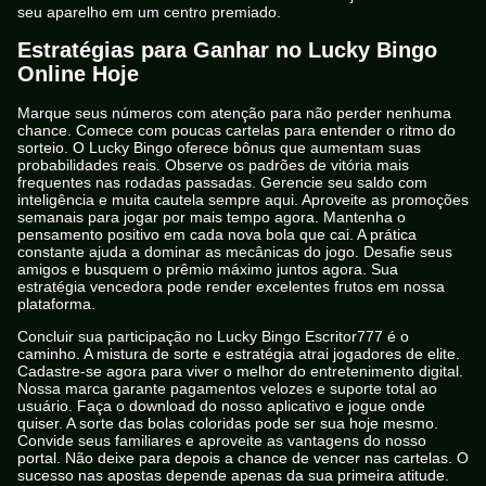
seu aparelho em um centro premiado.
Estratégias para Ganhar no Lucky Bingo
Online Hoje
Marque seus números com atenção para não perder nenhuma
chance. Comece com poucas cartelas para entender o ritmo do
sorteio. O Lucky Bingo oferece bônus que aumentam suas
probabilidades reais. Observe os padrões de vitória mais
frequentes nas rodadas passadas. Gerencie seu saldo com
inteligência e muita cautela sempre aqui. Aproveite as promoções
semanais para jogar por mais tempo agora. Mantenha o
pensamento positivo em cada nova bola que cai. A prática
constante ajuda a dominar as mecânicas do jogo. Desafie seus
amigos e busquem o prêmio máximo juntos agora. Sua
estratégia vencedora pode render excelentes frutos em nossa
plataforma.
Concluir sua participação no Lucky Bingo Escritor777 é o
caminho. A mistura de sorte e estratégia atrai jogadores de elite.
Cadastre-se agora para viver o melhor do entretenimento digital.
Nossa marca garante pagamentos velozes e suporte total ao
usuário. Faça o download do nosso aplicativo e jogue onde
quiser. A sorte das bolas coloridas pode ser sua hoje mesmo.
Convide seus familiares e aproveite as vantagens do nosso
portal. Não deixe para depois a chance de vencer nas cartelas. O
sucesso nas apostas depende apenas da sua primeira atitude.