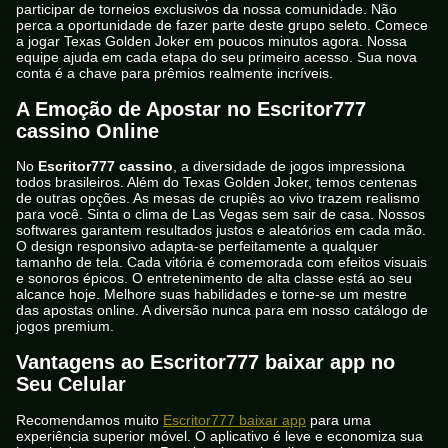
participar de torneios exclusivos da nossa comunidade. Não
perca a oportunidade de fazer parte deste grupo seleto. Comece
a jogar Texas Golden Joker em poucos minutos agora. Nossa
equipe ajuda em cada etapa do seu primeiro acesso. Sua nova
conta é a chave para prêmios realmente incríveis.
A Emoção de Apostar no Escritor777
cassino Online
No
Escritor777 cassino
, a diversidade de jogos impressiona
todos brasileiros. Além do Texas Golden Joker, temos centenas
de outras opções. As mesas de crupiês ao vivo trazem realismo
para você. Sinta o clima de Las Vegas sem sair de casa. Nossos
softwares garantem resultados justos e aleatórios em cada mão.
O design responsivo adapta-se perfeitamente a qualquer
tamanho de tela. Cada vitória é comemorada com efeitos visuais
e sonoros épicos. O entretenimento de alta classe está ao seu
alcance hoje. Melhore suas habilidades e torne-se um mestre
das apostas online. A diversão nunca para em nosso catálogo de
jogos premium.
Vantagens ao Escritor777 baixar app no
Seu Celular
Recomendamos muito
Escritor777 baixar app
para uma
experiência superior móvel. O aplicativo é leve e economiza sua