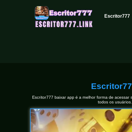
Escritor777
Escritor7
Escritor777 baixar app é a melhor forma de acessar 
todos os usuários.