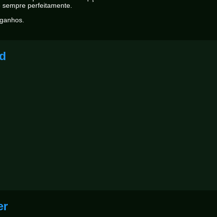
 sempre perfeitamente.
 ganhos.
d
er