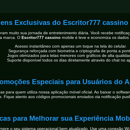
ens Exclusivas do Escritor777 cassino
oram muito sua jornada de entretenimento diária. Você recebe notifica
da marca. O
Escritor777 cassino
mobile é leve e economiza os dados 
Acesso instantâneo com apenas um toque na tela do celular.
Segurança reforçada com biometria e criptografia de ponta a pont
Jogos otimizados para telas menores com gráficos de alta qualida
Suporte disponível todos os dias diretamente através do chat no a
omoções Especiais para Usuários do 
s para quem utiliza nossa aplicação móvel oficial. Ao baixar o softwa
. Fique atento aos códigos promocionais enviados via notificação pus
cas para Melhorar sua Experiência Mob
re o seu sistema operacional bem atualizado. Use uma conexão Wi-Fi