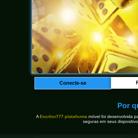
Conecte-se
Por q
A
Escritor777 plataforma
móvel foi desenvolvida p
seguras em seus dispositiv