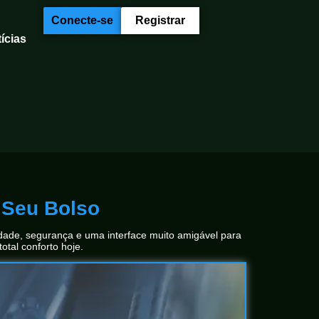
Conecte-se
Registrar
ícias
 Seu Bolso
idade, segurança e uma interface muito amigável para
otal conforto hoje.