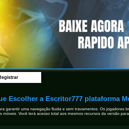
Registrar
ue Escolher a Escritor777 plataforma M
ara garantir uma navegação fluida e sem travamentos. Os jogadores br
os móveis. Você terá acesso total aos mesmos recursos da versão para