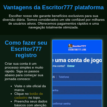
Vantagens da Escritor777 plataforma
Escolher nosso site garante benefícios exclusivos para sua
diversão diária. Somos considerados um site confiável por milhares
de usuários ativos. Oferecemos pagamentos rápidos e uma
navegação totalmente otimizada.
Como fazer seu
Escritor777
registro
Criar sua conta é um
processo simples e muito
rápido. Siga os passos
abaixo para começar sua
jornada conosco:
Visite o site oficial da
marca.
Clique no
botão de
cadastro
no topo.
Preencha seus dados
básicos com atenção.