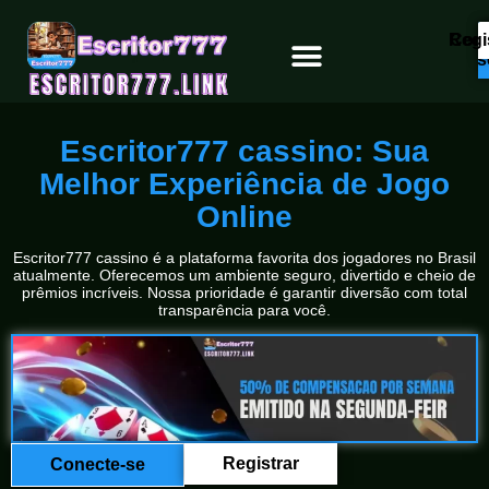
Regi
Cone
s
Escritor777 cassino: Sua
Melhor Experiência de Jogo
Online
Escritor777 cassino é a plataforma favorita dos jogadores no Brasil
atualmente. Oferecemos um ambiente seguro, divertido e cheio de
prêmios incríveis. Nossa prioridade é garantir diversão com total
transparência para você.
Registrar
Conecte-se