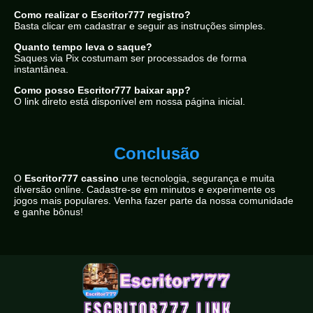
Como realizar o Escritor777 registro?
Basta clicar em cadastrar e seguir as instruções simples.
Quanto tempo leva o saque?
Saques via Pix costumam ser processados de forma
instantânea.
Como posso Escritor777 baixar app?
O link direto está disponível em nossa página inicial.
Conclusão
O
Escritor777 cassino
une tecnologia, segurança e muita
diversão online. Cadastre-se em minutos e experimente os
jogos mais populares. Venha fazer parte da nossa comunidade
e ganhe bônus!