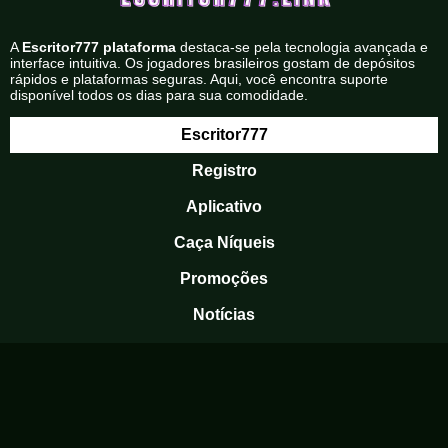
A
Escritor777 plataforma
destaca-se pela tecnologia avançada e
interface intuitiva. Os jogadores brasileiros gostam de depósitos
rápidos e plataformas seguras. Aqui, você encontra suporte
disponível todos os dias para sua comodidade.
Escritor777
Registro
Aplicativo
Caça Níqueis
Promoções
Notícias