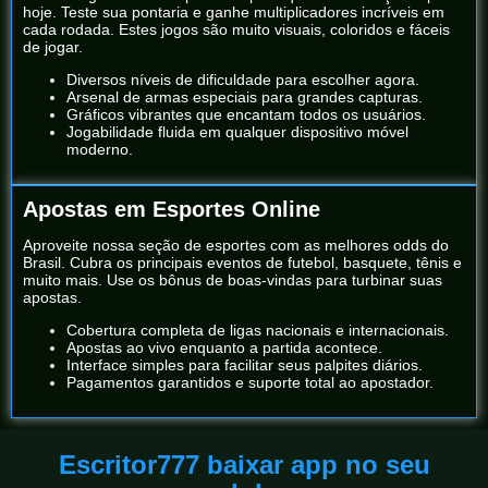
hoje. Teste sua pontaria e ganhe multiplicadores incríveis em
cada rodada. Estes jogos são muito visuais, coloridos e fáceis
de jogar.
Diversos níveis de dificuldade para escolher agora.
Arsenal de armas especiais para grandes capturas.
Gráficos vibrantes que encantam todos os usuários.
Jogabilidade fluida em qualquer dispositivo móvel
moderno.
Apostas em Esportes Online
Aproveite nossa seção de esportes com as melhores odds do
Brasil. Cubra os principais eventos de futebol, basquete, tênis e
muito mais. Use os bônus de boas-vindas para turbinar suas
apostas.
Cobertura completa de ligas nacionais e internacionais.
Apostas ao vivo enquanto a partida acontece.
Interface simples para facilitar seus palpites diários.
Pagamentos garantidos e suporte total ao apostador.
Escritor777 baixar app no seu