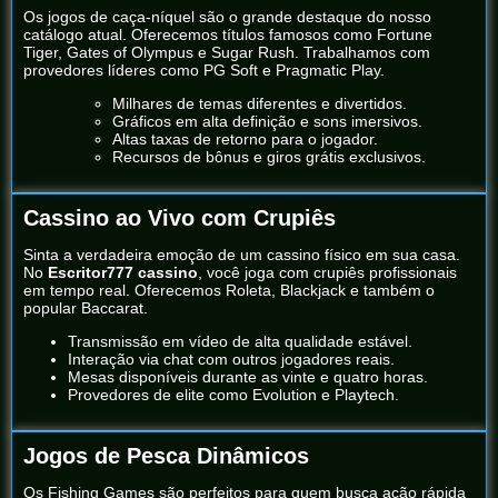
Os jogos de caça-níquel são o grande destaque do nosso
catálogo atual. Oferecemos títulos famosos como Fortune
Tiger, Gates of Olympus e Sugar Rush. Trabalhamos com
provedores líderes como PG Soft e Pragmatic Play.
Milhares de temas diferentes e divertidos.
Gráficos em alta definição e sons imersivos.
Altas taxas de retorno para o jogador.
Recursos de bônus e giros grátis exclusivos.
Cassino ao Vivo com Crupiês
Sinta a verdadeira emoção de um cassino físico em sua casa.
No
Escritor777 cassino
, você joga com crupiês profissionais
em tempo real. Oferecemos Roleta, Blackjack e também o
popular Baccarat.
Transmissão em vídeo de alta qualidade estável.
Interação via chat com outros jogadores reais.
Mesas disponíveis durante as vinte e quatro horas.
Provedores de elite como Evolution e Playtech.
Jogos de Pesca Dinâmicos
Os Fishing Games são perfeitos para quem busca ação rápida